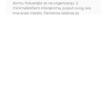
domu, fokusirajte se na organizaciju. U
minimalističkim interijerima, poput ovog, sve
ima svoje mjesto. Pametna rješenja za
skladištenje pomoći će vam da održite red i
smanjite stres u svakodnevnom životu.
Također, igrajte se s osvjetljenjem i teksturama
kako biste stvorili prostor koji reflektira vašu
ličnost. Kombinacija modernih linija i prirodnih
materijala pretvoriće vaš dom u elegantan
prostor​