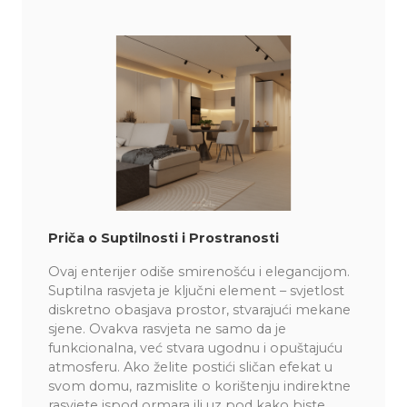
Priča o Suptilnosti i Prostranosti
Ovaj enterijer odiše smirenošću i elegancijom.
Suptilna rasvjeta je ključni element – svjetlost
diskretno obasjava prostor, stvarajući mekane
sjene. Ovakva rasvjeta ne samo da je
funkcionalna, već stvara ugodnu i opuštajuću
atmosferu. Ako želite postići sličan efekat u
svom domu, razmislite o korištenju indirektne
rasvjete ispod ormara ili uz pod kako biste