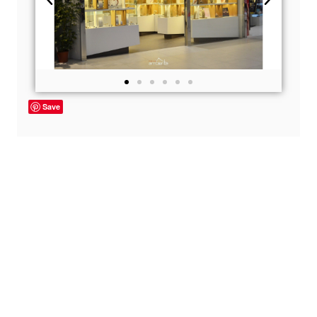
Save
Naše profesionalno osoblje je tu da vam
pomogne u dizajnu interijera ili u
detaljima dizajna, zavisno od vaših želja,
potreba i mogućnosti.
KONTAKTIRAJTE NAS