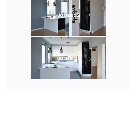
uo basic 2
uo basic 1
Naše profesionalno osoblje je tu da vam
pomogne u dizajnu interijera ili u
detaljima dizajna, zavisno od vaših želja,
potreba i mogućnosti.