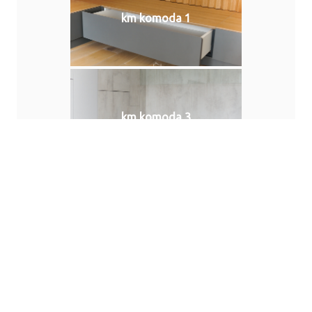
km komoda 1
km komoda 3
Naše profesionalno osoblje je tu da vam
pomogne u dizajnu interijera ili u
detaljima dizajna, zavisno od vaših želja,
potreba i mogućnosti.