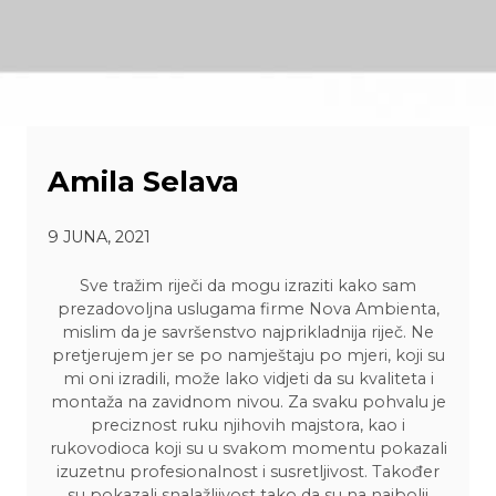
Amila Selava
9 JUNA, 2021
Sve tražim riječi da mogu izraziti kako sam
prezadovoljna uslugama firme Nova Ambienta,
mislim da je savršenstvo najprikladnija riječ. Ne
pretjerujem jer se po namještaju po mjeri, koji su
mi oni izradili, može lako vidjeti da su kvaliteta i
montaža na zavidnom nivou. Za svaku pohvalu je
preciznost ruku njihovih majstora, kao i
rukovodioca koji su u svakom momentu pokazali
izuzetnu profesionalnost i susretljivost. Također
su pokazali snalažljivost tako da su na najbolji