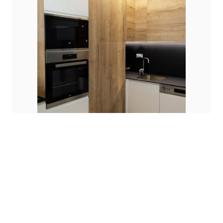
Naše profesionalno osoblje je tu da vam
pomogne u dizajnu interijera ili u