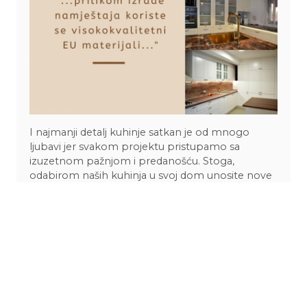
I najmanji detalj kuhinje satkan je od mnogo
ljubavi jer svakom projektu pristupamo sa
izuzetnom pažnjom i predanošću. Stoga,
odabirom naših kuhinja u svoj dom unosite nove
note posebnosti i topline. Mogučnošću stvaranja
custom-made kuhinja imate priliku svakom
detalju dati svoj lični pečat uz pomoć i stručne
savjete naših arhitekata i dizajnera.