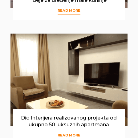
Ideje za uređenje male kuhinje
READ MORE
Dio Interijera realizovanog projekta od
ukupno 50 luksuznih apartmana
READ MORE